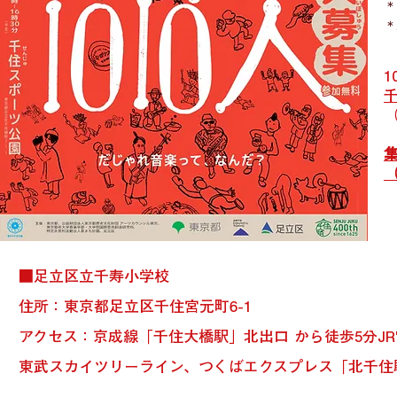
＊
＊
1
（
■足立区立千寿小学校
住所：東京都足立区千住宮元町6-1
アクセス：京成線「千住大橋駅」北出口 から徒歩5分J
東武スカイツリーライン、
つくばエクスプレス「北千住