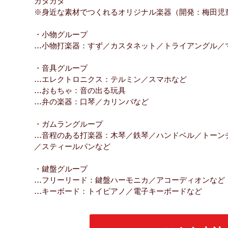
カタカタ
※身近な素材でつくれるオリジナル楽器（開発：梅田児
・小物グループ
…小物打楽器：すず／カスタネット／トライアングル／
・音具グループ
…エレクトロニクス：テルミン／スマホなど
…おもちゃ：音の出る玩具
…弁の楽器：口琴／カリンバなど
・ガムラングループ
…音程のある打楽器：木琴／鉄琴／ハンドベル／トーン
／スティールパンなど
・鍵盤グループ
…フリーリード：鍵盤ハーモニカ／アコーディオンなど
…キーボード：トイピアノ／電子キーボードなど