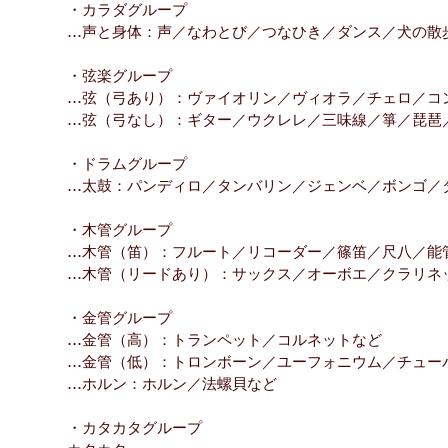
・
カラダグループ
…声と身体：声／なわとび／つなひき／ダンス／犬の散
・弦楽グループ
…弦（弓あり）：ヴァイオリン／ヴィオラ／チェロ／コ
…弦（弓なし）：ギター／ウクレレ／三味線／箏／琵琶
・ドラムグループ
…太鼓：パンディロ／タンバリン／ジェンベ／ボンゴ／
・木管グループ
…木管（笛）：フルート／リコーダー／篠笛／尺八／能
…木管（リードあり）：サックス／オーボエ／クラリネ
・金管グループ
…金管（高）：トランペット／コルネットなど
…金管（低）：トロンボーン／ユーフォニウム／チュー
…ホルン：ホルン／法螺貝など
・カタカタグループ