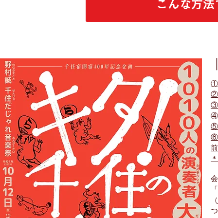
こんな方法
①
②
③
④
⑤
⑥
前
＊
会
「
（
つ