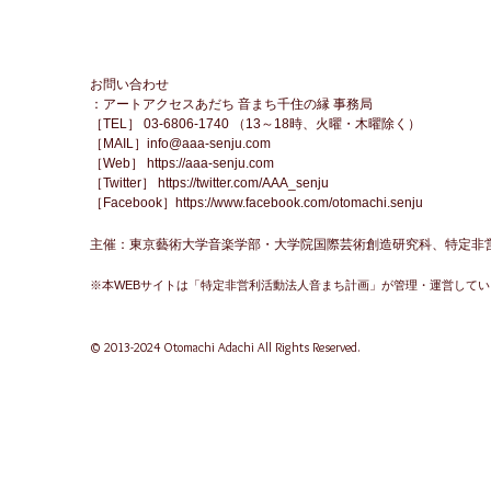
お問い合わせ
：アートアクセスあだち 音まち千住の縁 事務局
［TEL］ 03-6806-1740 （13～18時、火曜・木曜除く）
［MAIL］
info@aaa-senju.com
［Web］
https://aaa-senju.com
［Twitter］
https://twitter.com/AAA_senju
［Facebook］
https://www.facebook.com/otomachi.senju
主催：東京藝術大学音楽学部・大学院国際芸術創造研究科、特定非
※本WEBサイトは「特定非営利活動法人音まち計画」が管理・運営して
© 2013-2024 Otomachi Adachi All Rights Reserved.