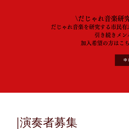
\だじゃれ音楽研
だじゃれ音楽を研究する市民有
引き続きメン
加入希望の方はこ
申
|演奏者募集